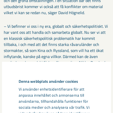
och den gröna omställningen. I en situation där det finns
utbudsbrist kommer vi också att få konflikter om material
vilket vi kan se redan nu, säger David Högnelid.
– Vi befinner vi oss i ny era, globalt och säkerhetspolitiskt. Vi
har vant oss att handla och samarbeta globalt. Nu ser vi att
en klassisk säkerhetspolitisk problematik har kommit
tillbaka, i och med att det finns starka råvaruländer och
stormakter, så som Kina och Ryssland, som vill ha ett ökat
inflytande, kanske på egna villkor. Därmed kan de även
använda andra medel i förhandlingar, säger Niklas Rossbach.
Säkerhetspolitisk betydelse
Denna webbplats använder cookies
av svensk utvinning
Vi använder enhetsidentifierare för att
anpassa innehållet och annonserna till
Sällsynta metaller har säkerhetspolitiskt värde och kan
användarna, tillhandahålla funktioner för
påverka internationella relationer. I en tid av ökad geopolitisk
sociala medier och analysera vår trafik. Vi
spänning betonar Rossbach vikten av att säkerställa