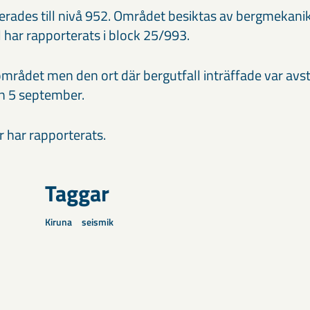
erades till nivå 952. Området besiktas av bergmekanik
 har rapporterats i block 25/993.
området men den ort där bergutfall inträffade var avs
n 5 september.
 har rapporterats.
Taggar
Kiruna
seismik