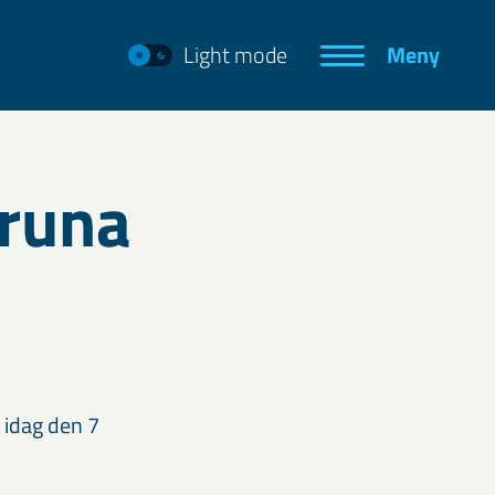
Light mode
Meny
iruna
 idag den 7