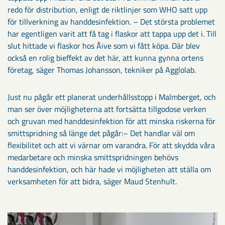
redo för distribution, enligt de riktlinjer som WHO satt upp
för tillverkning av handdesinfektion. – Det största problemet
har egentligen varit att få tag i flaskor att tappa upp det i. Till
slut hittade vi flaskor hos Åive som vi fått köpa. Där blev
också en rolig bieffekt av det här, att kunna gynna ortens
företag, säger Thomas Johansson, tekniker på Agglolab.
Just nu pågår ett planerat underhållsstopp i Malmberget, och
man ser över möjligheterna att fortsätta tillgodose verken
och gruvan med handdesinfektion för att minska riskerna för
smittspridning så länge det pågår:– Det handlar väl om
flexibilitet och att vi värnar om varandra. För att skydda våra
medarbetare och minska smittspridningen behövs
handdesinfektion, och här hade vi möjligheten att ställa om
verksamheten för att bidra, säger Maud Stenhult.