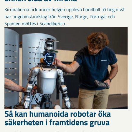
Kirunaborna fick under helgen uppleva handboll på hög nivå
när ungdomslandslag från Sverige, Norge, Portugal och
Spanien möttes i Scandiberico ...
Så kan humanoida robotar öka
säkerheten i framtidens gruva