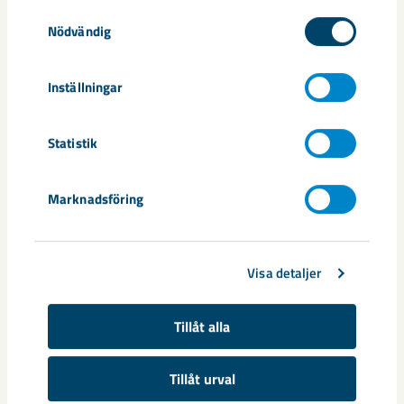
Samtyckesval
Nödvändig
Inställningar
Statistik
Marknadsföring
Dela
Visa detaljer
Taggar
Tillåt alla
Gällivare
Malmberget
samhällsengagemang
Tillåt urval