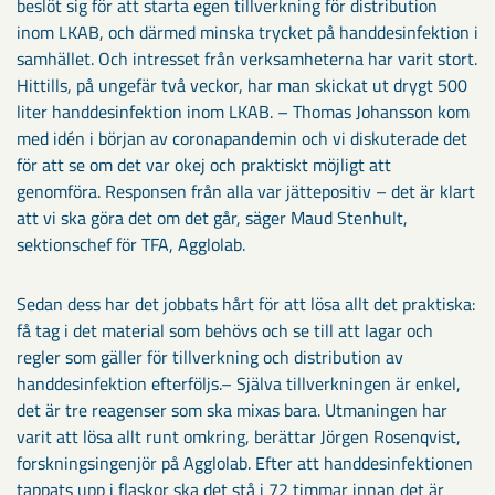
beslöt sig för att starta egen tillverkning för distribution
inom LKAB, och därmed minska trycket på handdesinfektion i
samhället. Och intresset från verksamheterna har varit stort.
Hittills, på ungefär två veckor, har man skickat ut drygt 500
liter handdesinfektion inom LKAB. – Thomas Johansson kom
med idén i början av coronapandemin och vi diskuterade det
för att se om det var okej och praktiskt möjligt att
genomföra. Responsen från alla var jättepositiv – det är klart
att vi ska göra det om det går, säger Maud Stenhult,
sektionschef för TFA, Agglolab.
Sedan dess har det jobbats hårt för att lösa allt det praktiska:
få tag i det material som behövs och se till att lagar och
regler som gäller för tillverkning och distribution av
handdesinfektion efterföljs.– Själva tillverkningen är enkel,
det är tre reagenser som ska mixas bara. Utmaningen har
varit att lösa allt runt omkring, berättar Jörgen Rosenqvist,
forskningsingenjör på Agglolab. Efter att handdesinfektionen
tappats upp i flaskor ska det stå i 72 timmar innan det är