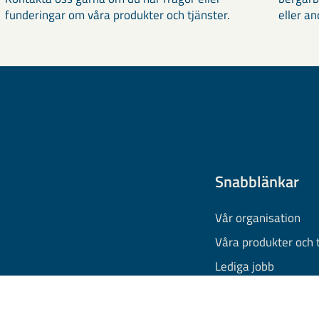
funderingar om våra produkter och tjänster.
eller an
Snabblänkar
Vår organisation
Våra produkter och 
Lediga jobb
Finansiell informati
Behandling av pers