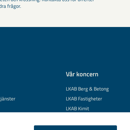
dra frågor.
Vår koncern
LKAB Berg & Betong
tjänster
LKAB Fastigheter
LKAB Kimit
on
LKAB Mekaniska
onuppgifter
LKAB Minerals