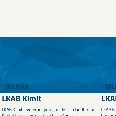
LKAB Kimit
LKA
LKAB Kimit levererar sprängmedel och laddfordon.
LKAB Be
Kontakta oss gärna om du har frågor eller
bergarb