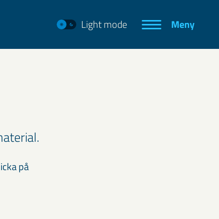
Light mode
Meny
aterial.
licka på