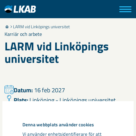
LARM vid Linköpings universitet
Karriär och arbete
LARM vid Linköpings
universitet
Datum:
16 feb 2027
Plats:
Linköping - Linköpings universitet
Besök webbplats
Denna webbplats använder cookies
LARM är teknologerna vid Linköpings universitets
Vi använder enhetsidentifierare för att