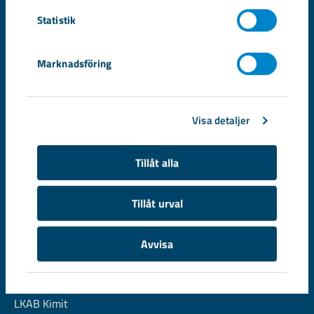
Statistik
Snabblänkar
Vår organisation
Marknadsföring
Våra produkter och tjänster
Lediga jobb
Visa detaljer
Finansiell information
Behandling av personuppgifter
Tillåt alla
Information om cookies
Kontakta oss
Tillåt urval
Vår koncern
Avvisa
LKAB Berg & Betong
LKAB Fastigheter
LKAB Kimit