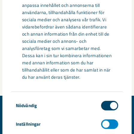
anpassa innehållet och annonserna till
stora karriärmässa som går av stapeln 16 februari
användarna, tillhandahålla funktioner för
2027.
sociala medier och analysera vår trafik. Vi
vidarebefordrar även sådana identifierare
och annan information från din enhet till de
Dela
sociala medier och annons- och
analysföretag som vi samarbetar med.
Dessa kan i sin tur kombinera informationen
med annan information som du har
Taggar
tillhandahållit eller som de har samlat in när
du har använt deras tjänster.
HR
mässa
Samtyckesval
Nödvändig
Inställningar
© LKAB, Box 952, SE-971 28 Luleå, Sweden
Tel 0771-760 000, e-post
info@lkab.com