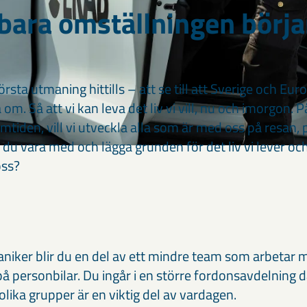
lbara omställningen börj
törsta utmaning hittills – att se till att Sverige och Eu
la om. Så att vi kan leva det liv vi vill, nu och imorgon
ramtiden, vill vi utveckla alla som är med oss på resan,
ll du vara med och lägga grunden för det liv vi lever o
oss?
ker blir du en del av ett mindre team som arbetar 
på personbilar. Du ingår i en större fordonsavdelning
 olika grupper är en viktig del av vardagen.