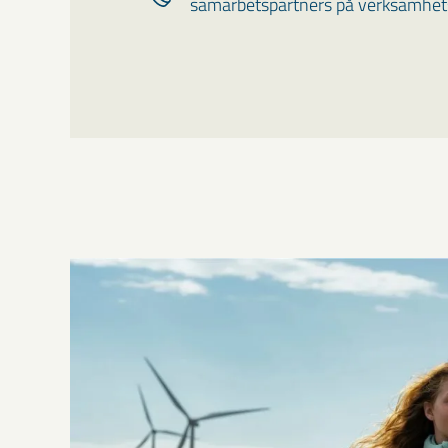
samarbetspartners på verksamhets