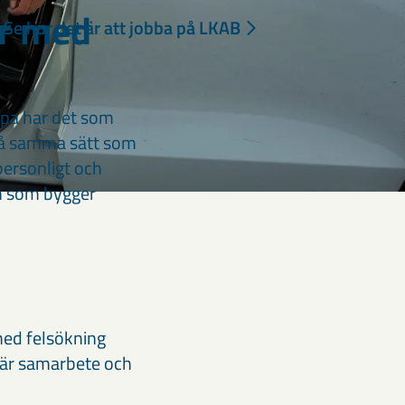
ar med
Se hur det är att jobba på LKAB
ropa har det som
. På samma sätt som
 personligt och
ch som bygger
med felsökning
 där samarbete och