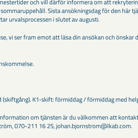
semestertider och vill därför informera om att rekryter
 sommaruppehåll. Sista ansökningsdag för den här tj
rtar urvalsprocessen i slutet av augusti.
sse, vi ser fram emot att läsa din ansökan och önskar di
renskommelse.
d (skiftgång). K1‑skift: förmiddag / förmiddag med helg
information om tjänsten är du välkommen att kontak
ström, 070-211 16 25, johan.bjornstrom@lkab.com.