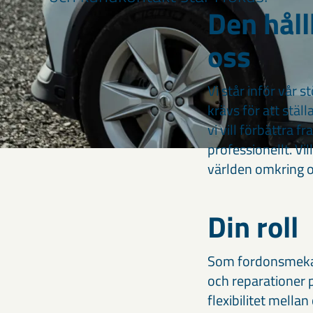
Den hål
oss
Vi står inför vår s
krävs för att stäl
vi vill förbättra f
professionellt. Vi
världen omkring 
Din roll
Som fordonsmekani
och reparationer 
flexibilitet mellan