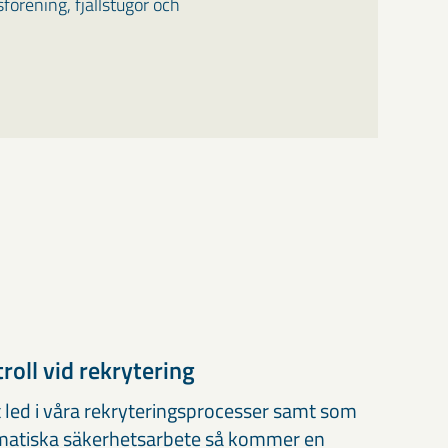
sförening, fjällstugor och
oll vid rekrytering
t led i våra rekryteringsprocesser samt som
tematiska säkerhetsarbete så kommer en