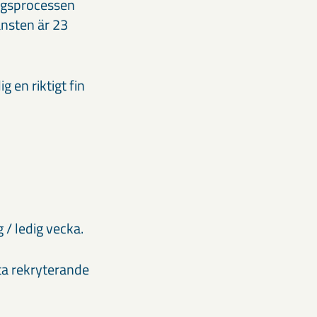
ingsprocessen
änsten är 23
g en riktigt fin
 / ledig vecka.
ta rekryterande