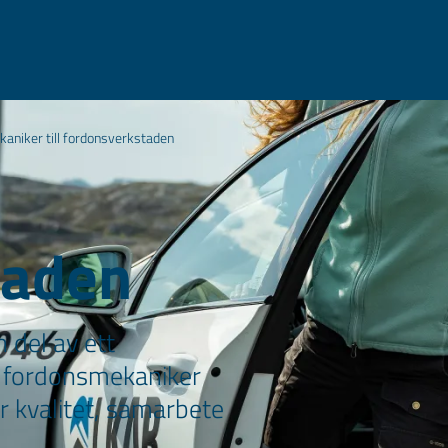
aniker till fordonsverkstaden
taden
 del av ett
 fordonsmekaniker
där kvalitet, samarbete