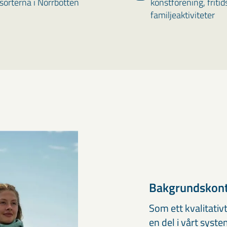
orterna i Norrbotten
konstförening, fritid
familjeaktiviteter
Bakgrundskontr
Som ett kvalitativ
en del i vårt sys