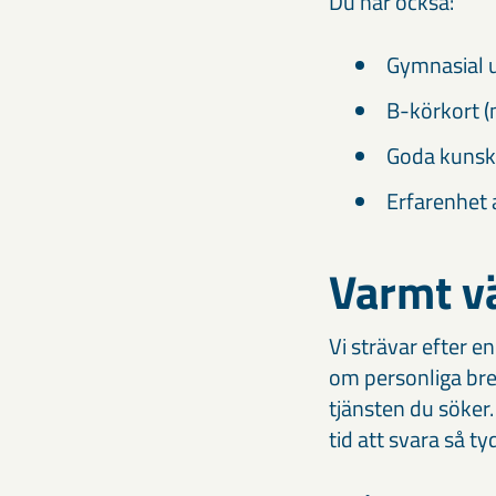
Du har också:
Gymnasial u
B-körkort (
Goda kunska
Erfarenhet 
Varmt v
Vi strävar efter en
om personliga brev.
tjänsten du söker.
tid att svara så ty