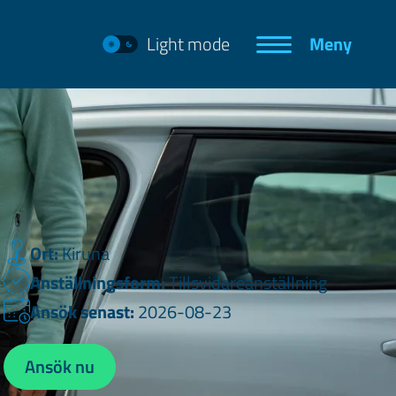
Light mode
Meny
Ort:
Kiruna
Anställningsform:
Tillsvidareanställning
Ansök senast:
2026-08-23
Ansök nu