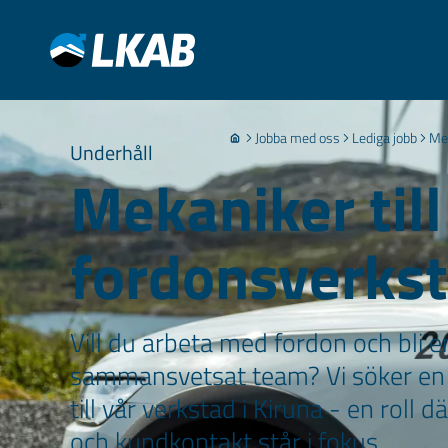
Jobba med oss
Lediga jobb
Mek
Underhåll
Mekaniker till
fordonsverks
Vill du arbeta med fordon och bli en
sammansvetsat team? Vi söker en
till vår verkstad i Kiruna - en roll 
och kundkontakt står i fokus.