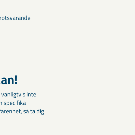
 motsvarande
n!​
 vanligtvis inte
en specifika
arenhet, så ta dig