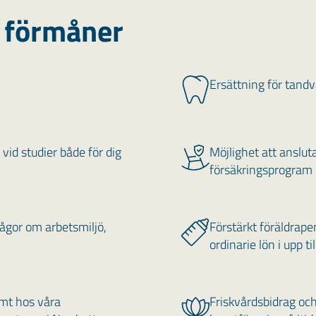
a förmåner
Ersättning för tand
vid studier både för dig
Möjlighet att ansluta
försäkringsprogram 
frågor om arbetsmiljö,
Förstärkt föräldrape
ordinarie lön i upp ti
mt hos våra
Friskvårdsbidrag och 