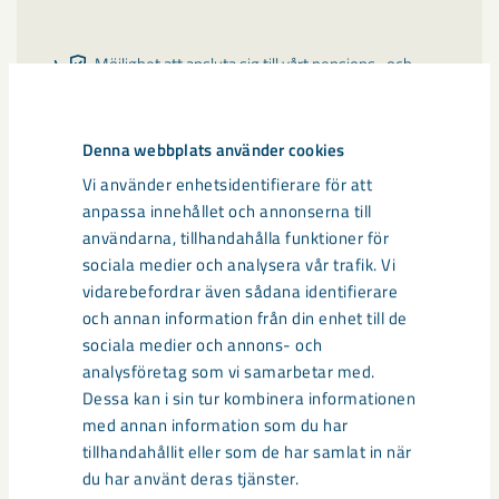
Möjlighet att ansluta sig till vårt pensions- och
försäkringsprogram med förmånliga priser
Denna webbplats använder cookies
Hjälp och stöd vid sjukdom eller i frågor om
Vi använder enhetsidentifierare för att
arbetsmiljö, hälsa, friskvård och rehabilitering
anpassa innehållet och annonserna till
användarna, tillhandahålla funktioner för
sociala medier och analysera vår trafik. Vi
Förstärkt föräldrapenning med upp till 90 procent
vidarebefordrar även sådana identifierare
av din ordinarie lön i upp till sex månader (efter
och annan information från din enhet till de
anställning i ett år)
sociala medier och annons- och
analysföretag som vi samarbetar med.
Dessa kan i sin tur kombinera informationen
Fri träning på LKAB:s egna gym samt hos våra
med annan information som du har
samarbetspartners på verksamhetsorterna i
tillhandahållit eller som de har samlat in när
Norrbotten
du har använt deras tjänster.