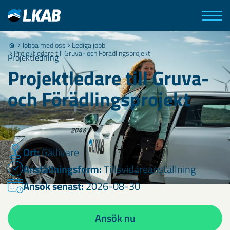
Jobba med oss
Lediga jobb
Projektledare till Gruva- och Förädlingsprojekt
Projektledning
Projektledare till Gruva-
och Förädlingsprojekt
Ort:
Gällivare
Anställningsform:
Tillsvidareanställning
Ansök senast:
2026-08-30
Ansök nu