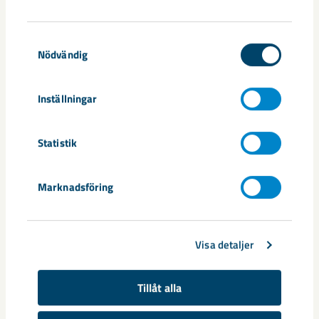
Friskvårdsbidrag och studiestöd samt tillgång till
Samtyckesval
konstförening, fritidsförening, fjällstugor och
Nödvändig
familjeaktiviteter
Inställningar
Statistik
Marknadsföring
Visa detaljer
Tillåt alla