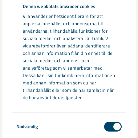
Denna webbplats använder cookies
Belöningsprogram
Vi använder enhetsidentifierare för att
anpassa innehållet och annonserna till
användarna, tillhandahålla funktioner för
sociala medier och analysera vår trafik. Vi
Ersättning för tandvård samt skydds- och
terminalglasögon
vidarebefordrar även sådana identifierare
och annan information från din enhet till de
sociala medier och annons- och
analysföretag som vi samarbetar med.
Möjlighet att ansöka om stipendier vid studier både
Dessa kan i sin tur kombinera informationen
för dig och dina barn
med annan information som du har
tillhandahållit eller som de har samlat in när
du har använt deras tjänster.
Möjlighet att ansluta sig till vårt pensions- och
försäkringsprogram med förmånliga priser
Samtyckesval
Nödvändig
Hjälp och stöd vid sjukdom eller i frågor om
arbetsmiljö, hälsa, friskvård och rehabilitering