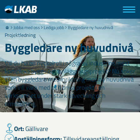
Jobba med oss
Lediga jobb
Byggledare ny huvudnivå
Projektledning
Byggledare ny huvudnivå
Vill du ha en nyckelroll i några av industrins mest
komplexa bygg- och anläggningsprojekt? Nu söker
vi en byggledare med inriktning mot ny huvudnivå
som vill vara med och driva projekt i en
verksamhet under stark utveckling och
omställning.
Ort:
Gällivare
Anställningsform:
Tillsvidareanställning