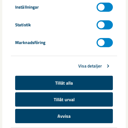
Inställningar
Förstärkt föräldrapenning med upp till 90 procent
Statistik
av din ordinarie lön i upp till sex månader (efter
anställning i ett år)
Marknadsföring
Fri träning på LKAB:s egna gym samt hos våra
samarbetspartners på verksamhetsorterna i
Visa detaljer
Norrbotten
Tillåt alla
Friskvårdsbidrag och studiestöd samt tillgång till
konstförening, fritidsförening, fjällstugor och
Tillåt urval
familjeaktiviteter
Avvisa