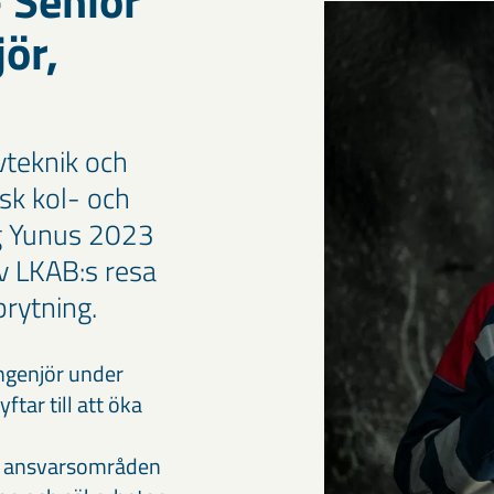
 Senior
ör,
teknik och
isk kol- och
ig Yunus 2023
av LKAB:s resa
rytning.
ingenjör under
ftar till att öka
ns ansvarsområden