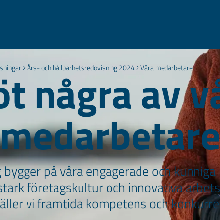
sningar
Års- och hållbarhetsredovisning 2024
Våra medarbetare
t några av v
medarbetar
 bygger på våra engagerade och kunniga
tark företagskultur och innovativa arbe
äller vi framtida kompetens och konkurre