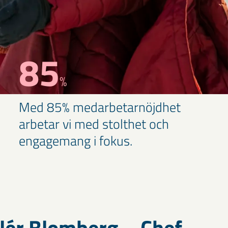
85
%
Med 85% medarbetarnöjdhet
arbetar vi med stolthet och
engagemang i fokus.
lér Blomberg – Chef