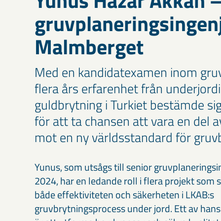
Yunus Hazar Akkan –
gruvplaneringsingenj
Malmberget
Med en kandidatexamen inom gruv
flera års erfarenhet från underjord
guldbrytning i Turkiet bestämde s
för att ta chansen att vara en del 
mot en ny världsstandard för gruvb
Yunus, som utsågs till senior gruvplanerings
2024, har en ledande roll i flera projekt som sy
både effektiviteten och säkerheten i LKAB:s
gruvbrytningsprocess under jord. Ett av ha