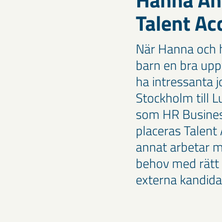
Talent Ac
När Hanna och h
barn en bra uppv
ha intressanta jo
Stockholm till 
som HR Business
placeras Talent
annat arbetar m
behov med rätt
externa kandida