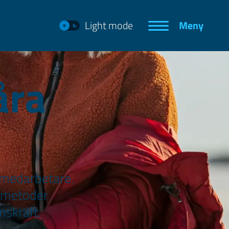
Light mode
Meny
åra
e
 medarbetare.
tsmetoder
nskraft.