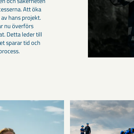
ten och säkerheten
esserna. Att öka
 av hans projekt.
ar nu överförs
t. Detta leder till
et sparar tid och
process.