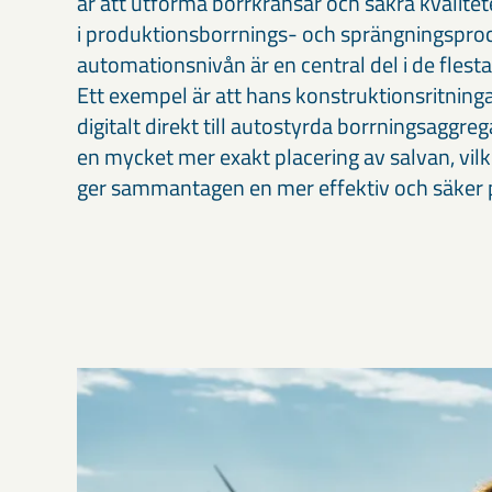
är att utforma borrkransar och säkra kvalite
i produktionsborrnings- och sprängningsproc
automationsnivån är en central del i de flesta
Ett exempel är att hans konstruktionsritning
digitalt direkt till autostyrda borrningsaggrega
en mycket mer exakt placering av salvan, vilk
ger sammantagen en mer effektiv och säker 