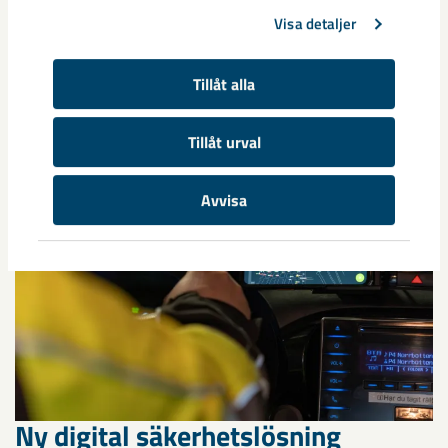
Visa detaljer
Relaterat innehåll
Tillåt alla
Tillåt urval
Avvisa
Ny digital säkerhetslösning