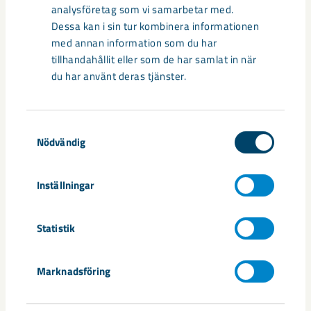
lastmaskiner står sig jämfört med dieseldrivna, hur
analysföretag som vi samarbetar med.
fjärrstyrda maskiner fungerar jämfört med manuellt körda
Dessa kan i sin tur kombinera informationen
osv. Ett av flera mål är att operatörerna, oavsett vilket märke
med annan information som du har
som står på fordonet, ska kunna fjärrstyra fordon från
tillhandahållit eller som de har samlat in när
samma system och i samma produktionsområde. Då närmar
du har använt deras tjänster.
vi oss en ny världsstandard, säger Anita Oraha Wardi,
projektledare för autonoma, smarta och koldioxidfria
maskiner på LKAB.
Samtyckesval
Nödvändig
Dela
Inställningar
Statistik
Taggar
elektrifiering
Epiroc
fordon och maskiner
förädling
Konsuln
Marknadsföring
leverantör
Sandvik
världsstandard