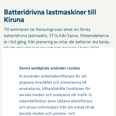
Batteridrivna lastmaskiner till
Kiruna
Till sommaren tar Konsulngruvan emot sin första
batteridrivna lastmaskin, ST14 från Epiroc. Förberedelserna
är i full gång, från planering av ortar där batterier ska bytas,
till att göra riskanalyser och simuleringar. Under 2021
levereras också tre av Sandviks större eldrivna lastmaskiner,
625IE, till LKAB i Kiruna. — LKAB har kört lastare med
elkabel i över 20 år, både manuellt och med fjärrstyrning. Nu
Denna webbplats använder cookies
ska vi prova att fjärrstyra den nya generationens ellastare.
Vi använder enhetsidentifierare för att
De testerna börjar vi med under hösten, säger Magnus
anpassa innehållet och annonserna till
Lindgren.
användarna, tillhandahålla funktioner för
sociala medier och analysera vår trafik. Vi
— Vi deltar tidigt i utvecklingsarbetet så att vi förstår och
vidarebefordrar även sådana identifierare
kan påverka prestanda, lastkapacitet och inte minst
och annan information från din enhet till de
säkerhetsaspekterna. Vi ska testa hur batteri- och eldrivna
sociala medier och annons- och