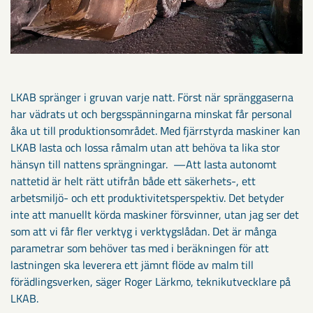
LKAB spränger i gruvan varje natt. Först när spränggaserna
har vädrats ut och bergsspänningarna minskat får personal
åka ut till produktionsområdet. Med fjärrstyrda maskiner kan
LKAB lasta och lossa råmalm utan att behöva ta lika stor
hänsyn till nattens sprängningar. —Att lasta autonomt
nattetid är helt rätt utifrån både ett säkerhets-, ett
arbetsmiljö- och ett produktivitetsperspektiv. Det betyder
inte att manuellt körda maskiner försvinner, utan jag ser det
som att vi får fler verktyg i verktygslådan. Det är många
parametrar som behöver tas med i beräkningen för att
lastningen ska leverera ett jämnt flöde av malm till
förädlingsverken, säger Roger Lärkmo, teknikutvecklare på
LKAB.