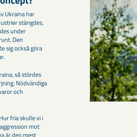
koncept?
av Ukraina har
dustrier stängdes,
ades under
runt. Den
de sig också göra
r.
raina, så stördes
rjning. Nödvändiga
åvaror och
r fria skulle vi i
k aggression mot
lva är den mest