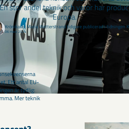
En stor andel teknik och varor har produc
Europa.
Krönika av Maria Wetterstrand tidigare publicerad i tidningen K
06 mars 2024
-konsekvenserna
et. Ett antal EU-
ingen är tydlig:
emma. Mer teknik