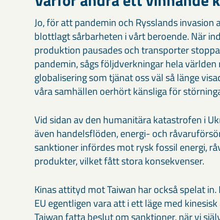
Varför ändra ett vinnande 
Jo, för att pandemin och Rysslands invasion 
blottlagt sårbarheten i vårt beroende. När in
produktion pausades och transporter stopp
pandemin, sågs följdverkningar hela världen 
globalisering som tjänat oss väl så länge visa
våra samhällen oerhört känsliga för störninga
Vid sidan av den humanitära katastrofen i Uk
även handelsflöden, energi- och råvaruförsö
sanktioner infördes mot rysk fossil energi, r
produkter, vilket fått stora konsekvenser.
Kinas attityd mot Taiwan har också spelat in. Hu
EU egentligen vara att i ett läge med kinesis
Taiwan fatta beslut om sanktioner, när vi sjä