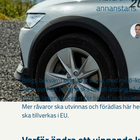
annanstans. 
Billigt, bekvämt och långt borta, med miljö
utom synhåll. Men nu ska det bli ändring på d
förslag ligger på bordet för beslut, och inriktn
Mer råvaror ska utvinnas och förädlas här h
ska tillverkas i EU.