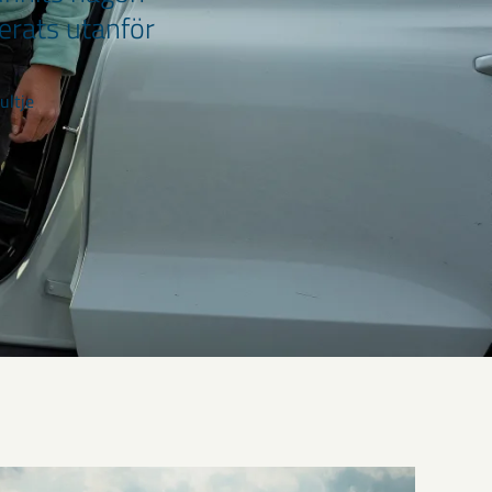
erats utanför
ultje