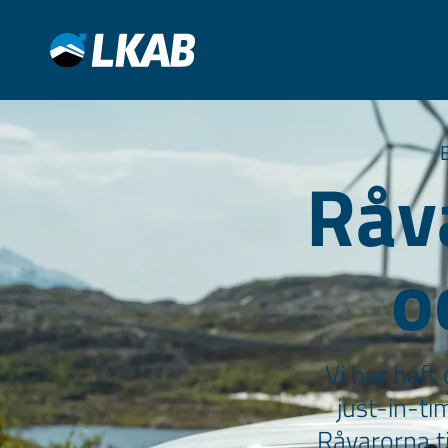
Råv
o
Vi har haft
just-in-ti
Råvarorna ti