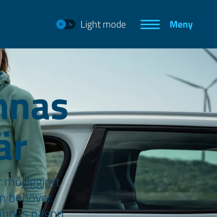
Light mode
Meny
:
nnas
är
 möjliggjort
ln behöver.
vunnits någon