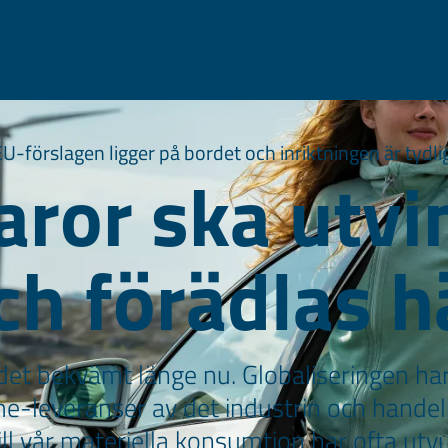
EU-förslagen ligger på bordet och inriktningen är tydlig
aror ska utvi
ch förädlas h
 det bekvämt länge nu. Globaliseringen har
me-leveranser av det industrin och hande
ll vår materiella konsumtion har ofta ut