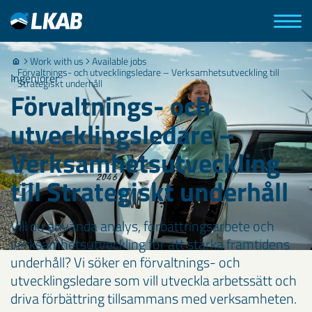
Work with us
Available jobs
Förvaltnings- och utvecklingsledare – Verksamhetsutveckling till
Ingenjörer
Strategiskt underhåll
Förvaltnings- och
utvecklingsledare –
Verksamhetsutveckling
till Strategiskt underhåll
Vill du använda analys, förbättringsarbete och
verksamhetsutveckling för att stärka framtidens
underhåll? Vi söker en förvaltnings- och
utvecklingsledare som vill utveckla arbetssätt och
driva förbättring tillsammans med verksamheten.