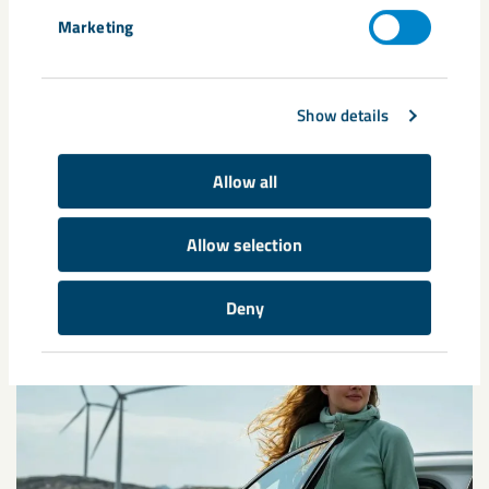
Norrbotten
Marketing
Friskvårdsbidrag och studiestöd samt tillgång till
Show details
konstförening, fritidsförening, fjällstugor och
familjeaktiviteter
Allow all
Allow selection
Deny