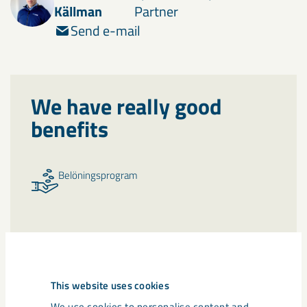
Källman
Partner
Send e-mail
We have really good
benefits
Belöningsprogram
Ersättning för tandvård samt skydds- och
terminalglasögon
This website uses cookies
We use cookies to personalise content and