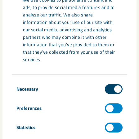
Möjlighet att ansöka om stipendier vid studier både
för dig och dina barn
ads, to provide social media features and to
analyse our traffic. We also share
information about your use of our site with
our social media, advertising and analytics
Möjlighet att ansluta sig till vårt pensions- och
partners who may combine it with other
försäkringsprogram med förmånliga priser
information that you’ve provided to them or
that they’ve collected from your use of their
services.
Hjälp och stöd vid sjukdom eller i frågor om
arbetsmiljö, hälsa, friskvård och rehabilitering
Consent
Necessary
Selection
Förstärkt föräldrapenning med upp till 90 procent
av din ordinarie lön i upp till sex månader (efter
anställning i ett år)
Preferences
Statistics
Fri träning på LKAB:s egna gym samt hos våra
samarbetspartners på verksamhetsorterna i