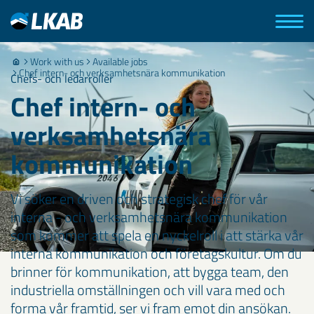
Work with us
Available jobs
Chef intern- och verksamhetsnära kommunikation
Chefs- och ledarroller
Chef intern- och
verksamhetsnära
kommunikation
Vi söker en driven och strategisk chef för vår
interna - och verksamhetsnära kommunikation
som kommer att spela en nyckelroll i att stärka vår
interna kommunikation och företagskultur. Om du
brinner för kommunikation, att bygga team, den
industriella omställningen och vill vara med och
forma vår framtid, ser vi fram emot din ansökan.