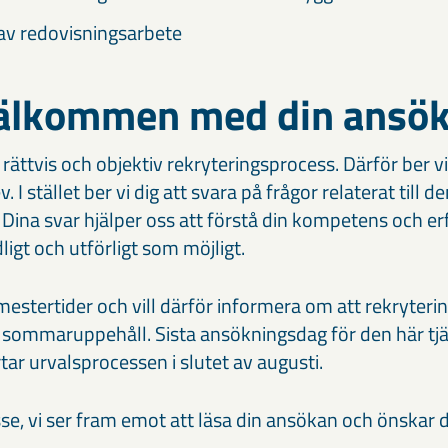
av redovisningsarbete
älkommen med din ansöka
 rättvis och objektiv rekryteringsprocess. Därför ber vi
 I stället ber vi dig att svara på frågor relaterat till d
 Dina svar hjälper oss att förstå din kompetens och erf
dligt och utförligt som möjligt.
semestertider och vill därför informera om att rekryter
 sommaruppehåll. Sista ansökningsdag för den här tj
rtar urvalsprocessen i slutet av augusti.
sse, vi ser fram emot att läsa din ansökan och önskar di