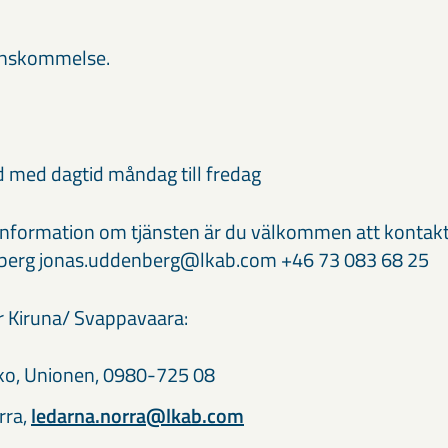
renskommelse.
d med dagtid måndag till fredag
information om tjänsten är du välkommen att kontak
berg jonas.uddenberg@lkab.com +46 73 083 68 25
r Kiruna/ Svappavaara:
ko, Unionen, 0980-725 08
rra,
ledarna.norra@lkab.com