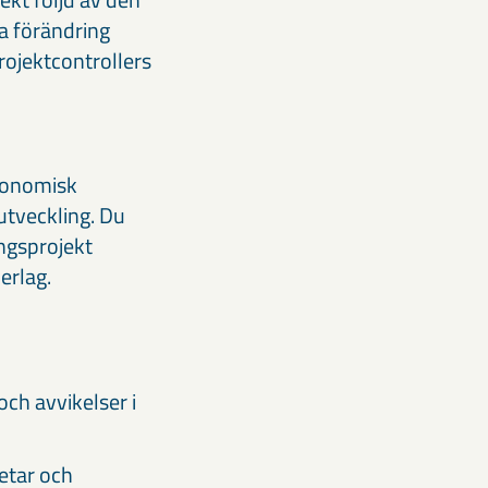
ka förändring
rojektcontrollers
ekonomisk
utveckling. Du
ingsprojekt
erlag.
ch avvikelser i
etar och