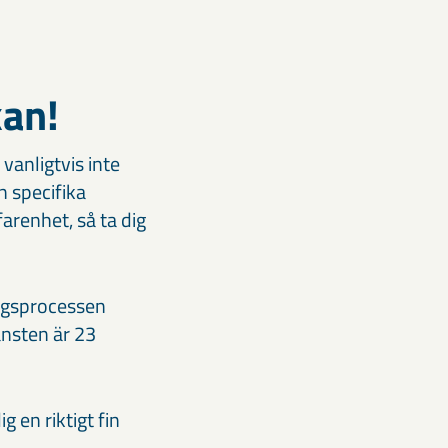
n!​
 vanligtvis inte
en specifika
arenhet, så ta dig
ingsprocessen
änsten är 23
g en riktigt fin