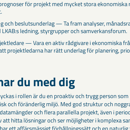
 prognoser för projekt med mycket stora ekonomiska 
.
ng och beslutsunderlag — Ta fram analyser, månadsr
ill LKAB:s ledning, styrgrupper och samverkansforum.
rojektledare — Vara en aktiv rådgivare i ekonomiska fr
att projektledarna har rätt underlag för planering, prio
.
har du med dig
 lyckas i rollen är du en proaktiv och trygg person som
isk och föränderlig miljö. Med god struktur och nogg
 datamängder och flera parallella projekt, även i peri
v att hitta lösningar och ser möjligheter i komplexa
ar ett affärsmässigt förhållningssätt och en naturlig