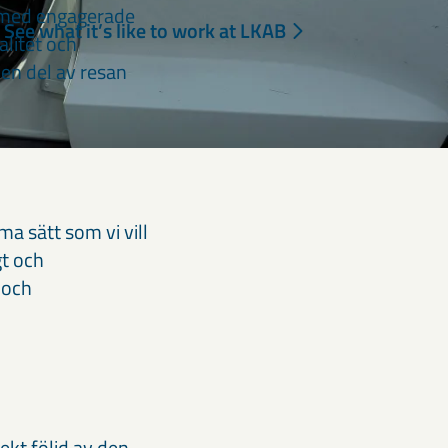
ns med engagerade
See what it’s like to work at LKAB
alitet och
 en del av resan
ma sätt som vi vill
gt och
 och
kt följd av den