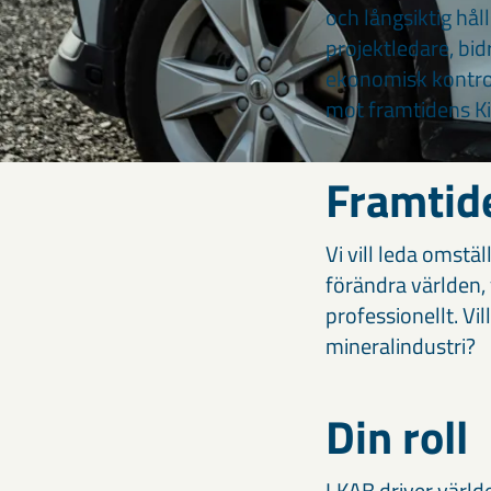
och långsiktig hål
projektledare, bid
ekonomisk kontroll
mot framtidens Ki
Framtide
Vi vill leda omstä
förändra världen, 
professionellt. V
mineralindustri?
Din roll
LKAB driver värld