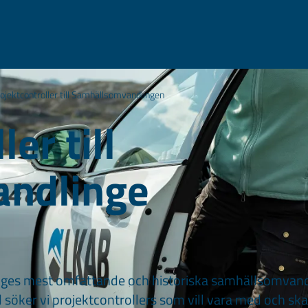
ojektcontroller till Samhällsomvandlingen
er till
ndlinge
veriges mest omfattande och historiska samhällsomvand
 söker vi projektcontrollers som vill vara med och skap