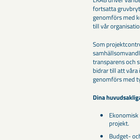
fortsatta gruvbryt
genomförs med kont
till vår organisatio
Som projektcontro
samhällsomvandlin
transparens och st
bidrar till att vå
genomförs med ty
Dina huvudsaklig
Ekonomisk u
projekt.
Budget- oc