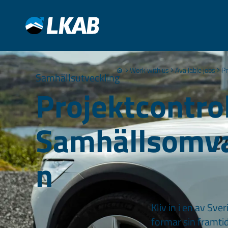
Work with us
Available jobs
Pr
Samhällsutveckling
Projektcontroll
Samhällsomva
n
Kliv in i en av S
formar sin framtid