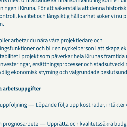
ningen i Kiruna. För att säkerställa att denna historis
roll, kvalitet och långsiktig hållbarhet söker vi nu p
n.
ller arbetar du nära våra projektledare och
gsfunktioner och blir en nyckelperson i att skapa 
abilitet i projekt som påverkar hela Kirunas framtida 
ra investeringar, ersättningsprocesser och stadsutveckl
dlig ekonomisk styrning och välgrundade beslutsund
a arbetsuppgifter
ppföljning — Löpande följa upp kostnader, intäkter o
h prognosarbete — Upprätta och kvalitetssäkra budg