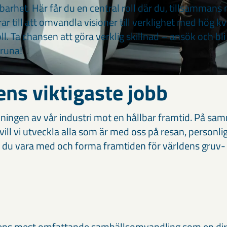
lbarhet. Här får du en central roll där du, tillsamma
rar till att omvandla visioner till verklighet med hög kv
. Ta chansen att göra verklig skillnad – ansök och bli
runa!
ns viktigaste jobb
llningen av vår industri mot en hållbar framtid. På sam
vill vi utveckla alla som är med oss på resan, personli
ill du vara med och forma framtiden för världens gruv-
ens mest omfattande samhällsomvandling som en dire