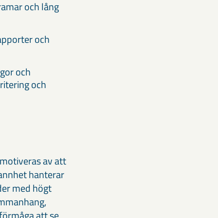
ramar och lång
apporter och
ågor och
ritering och
 motiveras av att
rannhet hanterar
oder med högt
 sammanhang,
 förmåga att se