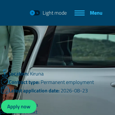
Light mode
Menu
Location:
Kiruna
Contract type:
Permanent employment
Latest application date:
2026-08-23
lingar. När Kiruna
Apply now
a struktur, insikt