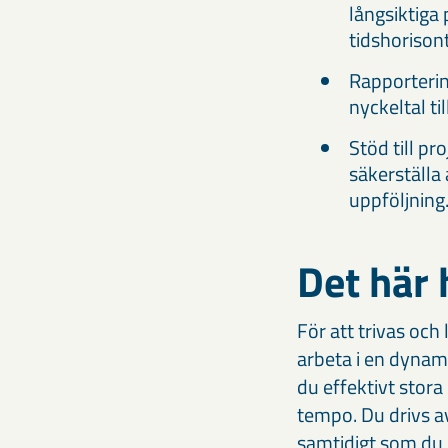
långsiktiga
tidshorisont
Rapporteri
nyckeltal t
Stöd till p
säkerställa 
uppföljning
Det här 
För att trivas och
arbeta i en dynam
du effektivt stora
tempo. Du drivs a
samtidigt som du h