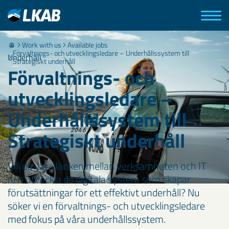
Work with us
Available jobs
Förvaltnings- och utvecklingsledare – Underhållssystem till
Underhåll
Strategiskt underhåll
Förvaltnings- och
utvecklingsledare –
Underhållssystem till
Strategiskt underhåll
Vill du vara länken mellan verksamheten och IT
och utveckla de digitala system som skapar
förutsättningar för ett effektivt underhåll? Nu
söker vi en förvaltnings- och utvecklingsledare
med fokus på våra underhållssystem.