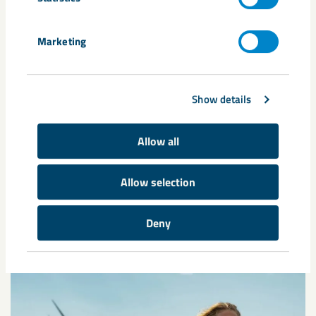
anställning i ett år)
Marketing
Fri träning på LKAB:s egna gym samt hos våra
samarbetspartners på verksamhetsorterna i
Norrbotten
Show details
Friskvårdsbidrag och studiestöd samt tillgång till
Allow all
konstförening, fritidsförening, fjällstugor och
familjeaktiviteter
Allow selection
Deny