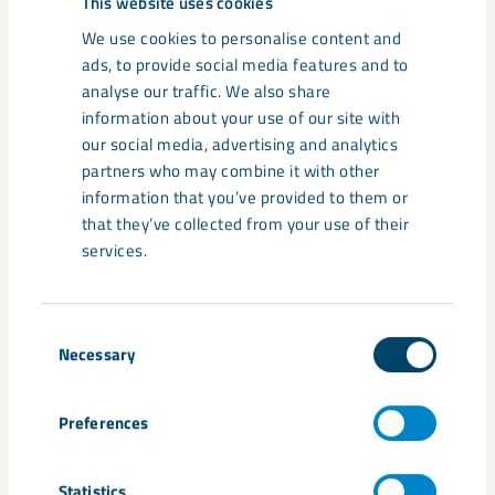
This website uses cookies
Ersättning för tandvård samt skydds- och
We use cookies to personalise content and
terminalglasögon
ads, to provide social media features and to
analyse our traffic. We also share
information about your use of our site with
Möjlighet att ansöka om stipendier vid studier både
our social media, advertising and analytics
för dig och dina barn
partners who may combine it with other
information that you’ve provided to them or
that they’ve collected from your use of their
Möjlighet att ansluta sig till vårt pensions- och
services.
försäkringsprogram med förmånliga priser
Consent
Hjälp och stöd vid sjukdom eller i frågor om
Necessary
Selection
arbetsmiljö, hälsa, friskvård och rehabilitering
Preferences
Förstärkt föräldrapenning med upp till 90 procent
av din ordinarie lön i upp till sex månader (efter
Statistics