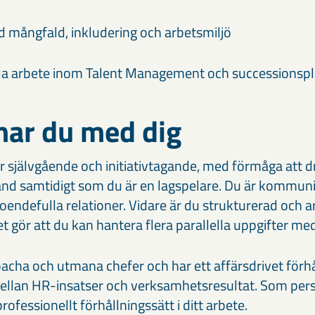
ed mångfald, inkludering och arbetsmiljö
kla arbete inom Talent Management och successionsp
har du med dig
r självgående och initiativtagande, med förmåga att dr
nd samtidigt som du är en lagspelare. Du är kommunik
roendefulla relationer. Vidare är du strukturerad och a
et gör att du kan hantera flera parallella uppgifter med
coacha och utmana chefer och har ett affärsdrivet förh
llan HR-insatser och verksamhetsresultat. Som per
professionellt förhållningssätt i ditt arbete.