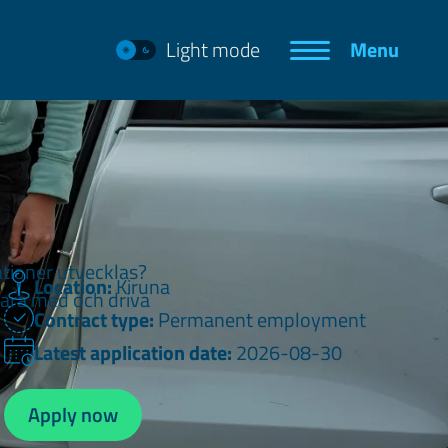
Light mode
Menu
ationer utvecklas?
Location:
Kiruna
vara med och driva
Contract type:
Permanent employment
Latest application date:
2026-08-30
Apply now