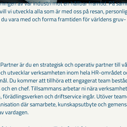
llningen av vår industri mot en hållbar framtid. På sam
vill vi utveckla alla som är med oss på resan, personli
ill du vara med och forma framtiden för världens gruv-
rtner är du en strategisk och operativ partner till vå
och utvecklar verksamheten inom hela HR-området och 
smål. Du kommer att tillhöra ett engagerat team bestå
s och en chef. Tillsammans arbetar ni nära verksamh
, förädlingsverken och driftservice ingår. Utöver teame
anisation där samarbete, kunskapsutbyte och gemen
 av vardagen.