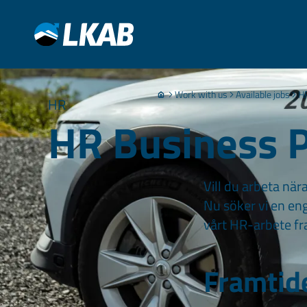
Work with us
Available jobs
HR
HR
HR Business 
Vill du arbeta när
Nu söker vi en en
vårt HR-arbete fr
Framtide