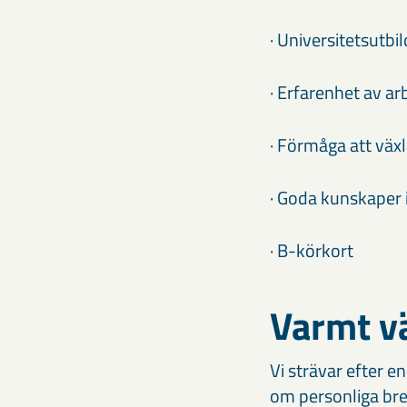
· Universitetsutbi
· Erfarenhet av 
· Förmåga att växl
· Goda kunskaper i
· B-körkort
Varmt v
Vi strävar efter en
om personliga brev.