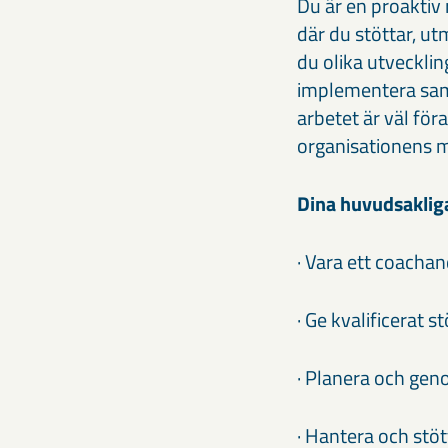
Du är en proaktiv 
där du stöttar, ut
du olika utvecklin
implementera samt 
arbetet är väl för
organisationens m
Dina huvudsaklig
· Vara ett coachan
· Ge kvalificerat s
· Planera och gen
· Hantera och stöt