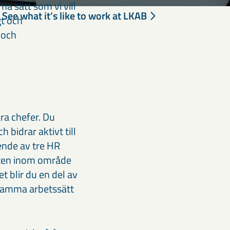
ma sätt som vi vill
See what it’s like to work at LKAB
gt och
 och
ra chefer. Du
bidrar aktivt till
ende av tre HR
eten inom område
t blir du en del av
samma arbetssätt