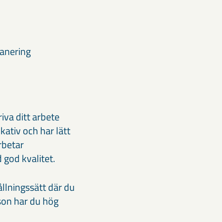
lanering
iva ditt arbete
ativ och har lätt
rbetar
 god kvalitet.
ållningssätt där du
son har du hög