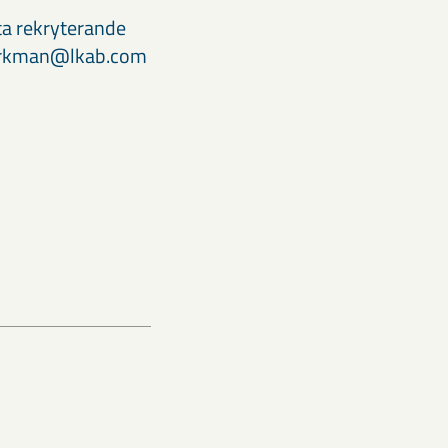
ta rekryterande
bjorkman@lkab.com