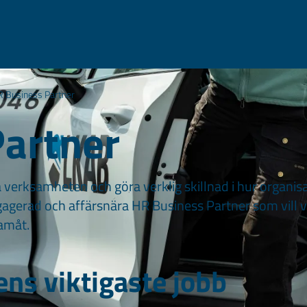
 Business Partner
Partner
a verksamheten och göra verklig skillnad i hur organis
gagerad och affärsnära HR Business Partner som vill 
amåt.
ns viktigaste jobb