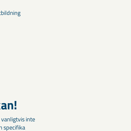
tbildning
n!​
 vanligtvis inte
en specifika