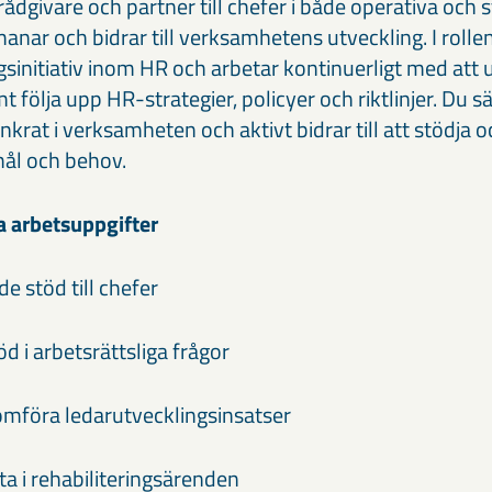
rådgivare och partner till chefer i både operativa och s
manar och bidrar till verksamhetens utveckling. I rolle
gsinitiativ inom HR och arbetar kontinuerligt med att 
följa upp HR-strategier, policyer och riktlinjer. Du s
ankrat i verksamheten och aktivt bidrar till att stödja 
ål och behov.
a arbetsuppgifter
de stöd till chefer
töd i arbetsrättsliga frågor
omföra ledarutvecklingsinsatser
ta i rehabiliteringsärenden