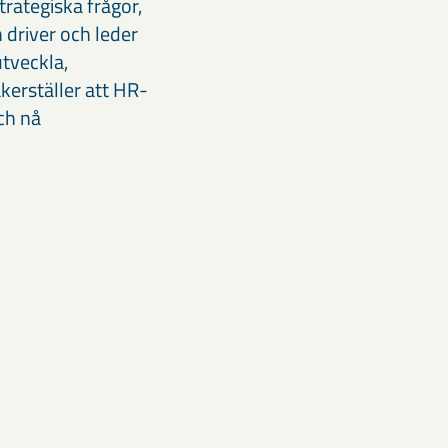
trategiska frågor,
n driver och leder
utveckla,
äkerställer att HR-
och nå