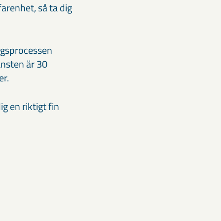
arenhet, så ta dig
ingsprocessen
änsten är 30
er.
g en riktigt fin