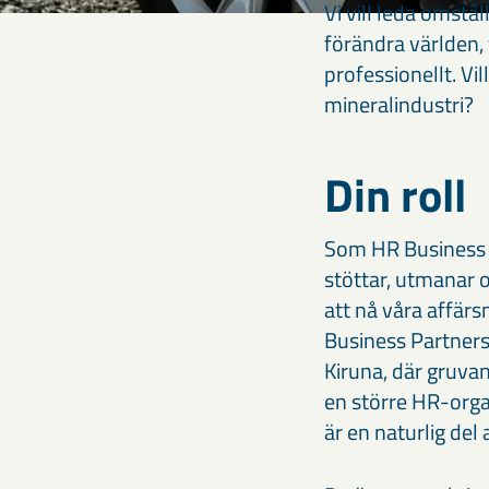
Vi vill leda omstä
förändra världen, 
professionellt. V
mineralindustri?
Din roll
Som HR Business Pa
stöttar, utmanar 
att nå våra affär
Business Partner
Kiruna, där gruvan
en större HR-org
är en naturlig del