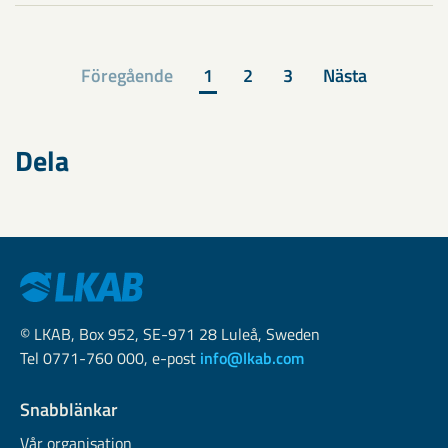
Föregående
1
2
3
Nästa
Dela
© LKAB, Box 952, SE-971 28 Luleå, Sweden
Tel 0771-760 000, e-post
info@lkab.com
Snabblänkar
Vår organisation