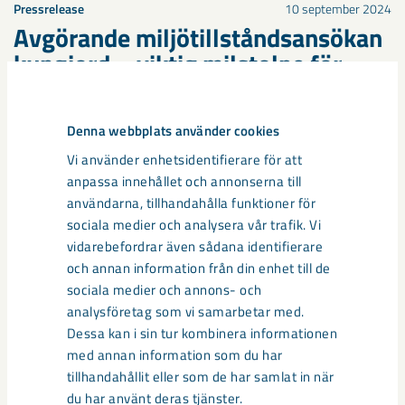
Pressrelease
10 september 2024
Avgörande miljötillståndsansökan
kungjord – viktig milstolpe för
LKAB:s utveckling
Denna webbplats använder cookies
Vi använder enhetsidentifierare för att
Pressrelease
1 september 2022
anpassa innehållet och annonserna till
LKAB börjar om med miljöansökan
användarna, tillhandahålla funktioner för
i Kiruna – överklagar samtidigt till
sociala medier och analysera vår trafik. Vi
vidarebefordrar även sådana identifierare
HD
och annan information från din enhet till de
sociala medier och annons- och
analysföretag som vi samarbetar med.
Dessa kan i sin tur kombinera informationen
Pressrelease
16 juni 2022
med annan information som du har
LKAB får avslag av oenig Mark-
tillhandahållit eller som de har samlat in när
och miljööverdomstol i
du har använt deras tjänster.