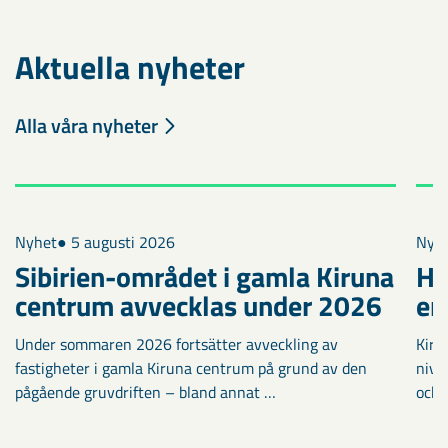
Aktuella nyheter
Alla våra nyheter
Nyhet
● 5 augusti 2026
Nyh
Sibirien-området i gamla Kiruna
Ha
centrum avvecklas under 2026
en
Under sommaren 2026 fortsätter avveckling av
Kiru
fastigheter i gamla Kiruna centrum på grund av den
nivå
pågående gruvdriften – bland annat …
och 