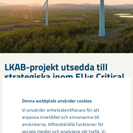
LKAB-projekt utsedda till
strategiska inom EU:s Critical
Raw Materials Act
Gruvan i Malmberget, industriparken för kritiska
Denna webbplats använder cookies
mineral i Luleå, samt den nya
Vi använder enhetsidentifierare för att
järnmalmsfyndigheten i Kiruna har tilldelats status
anpassa innehållet och annonserna till
som strategiska projekt inom EU:s Critical Raw
användarna, tillhandahålla funktioner för
Materials Act; projekt som ses som betydelsefulla
sociala medier och analysera vår trafik. Vi