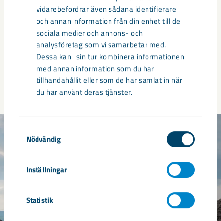
för att minska Europas beroenden och öka
vidarebefordrar även sådana identifierare
tillgången av råmaterial kritiska för omställning
och annan information från din enhet till de
och säkerhet.
sociala medier och annons- och
analysföretag som vi samarbetar med.
Dessa kan i sin tur kombinera informationen
Läs mer om projekten i CRMA
med annan information som du har
tillhandahållit eller som de har samlat in när
du har använt deras tjänster.
Samtyckesval
Nödvändig
Inställningar
Statistik